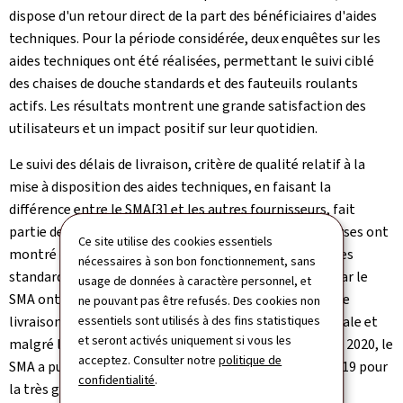
dispose d'un retour direct de la part des bénéficiaires d'aides
techniques. Pour la période considérée, deux enquêtes sur les
aides techniques ont été réalisées, permettant le suivi ciblé
des chaises de douche standards et des fauteuils roulants
actifs. Les résultats montrent une grande satisfaction des
utilisateurs et un impact positif sur leur quotidien.
Le suivi des délais de livraison, critère de qualité relatif à la
mise à disposition des aides techniques, en faisant la
différence entre le SMA[3] et les autres fournisseurs, fait
partie des autres priorités en termes de suivi. Les analyses ont
Ce site utilise des cookies essentiels
montré que la très grande majorité des aides techniques
nécessaires à son bon fonctionnement, sans
standards qui sont livrées en volumétrie importante par le
usage de données à caractère personnel, et
SMA ont pu être fournies rapidement et avec un délai de
ne pouvant pas être refusés. Des cookies non
livraison plus court en 2020 qu'en 2019. De façon générale et
essentiels sont utilisés à des fins statistiques
et seront activés uniquement si vous les
malgré les circonstances particulièrement difficiles de 2020, le
acceptez. Consulter notre
politique de
SMA a pu diminuer le délai de livraison par rapport à 2019 pour
confidentialité
.
la très grande majorité des aides techniques à fournir.