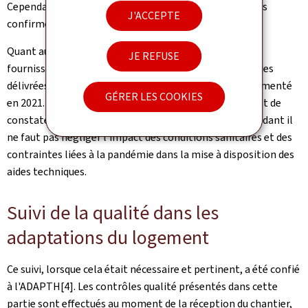
Cependant, la très bonne évolution de 2020 ne s'est pas
J'ACCEPTE
confirmée en 2021.
Quant aux aides techniques commandées auprès des
JE REFUSE
fournisseurs autres que le SMA, la part d'aides techniques
délivrées tardivement a malheureusement encore augmenté
GÉRER LES COOKIES
en 2021. Concernant les élévateurs d'escaliers, force est de
constater que la même tendance s'est dessinée. Cependant il
ne faut pas négliger l'impact des conditions sanitaires et des
contraintes liées à la pandémie dans la mise à disposition des
aides techniques.
Suivi de la qualité dans les
adaptations du logement
Ce suivi, lorsque cela était nécessaire et pertinent, a été confié
à l'ADAPTH[4]. Les contrôles qualité présentés dans cette
partie sont effectués au moment de la réception du chantier,