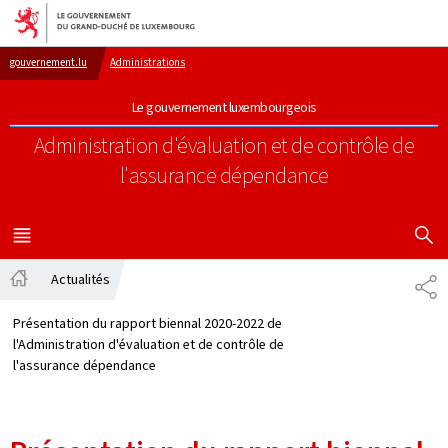
Aller au menu principal
Aller au contenu
gouvernement.lu
Administrations
Le gouvernement luxembourgeois
Administration d'évaluation et de contrôle de
l'assurance dépendance
AFFICHER
MENU
PRINCIPAL
Actualités
PA
Accueil
Présentation du rapport biennal 2020-2022 de
l'Administration d'évaluation et de contrôle de
l'assurance dépendance