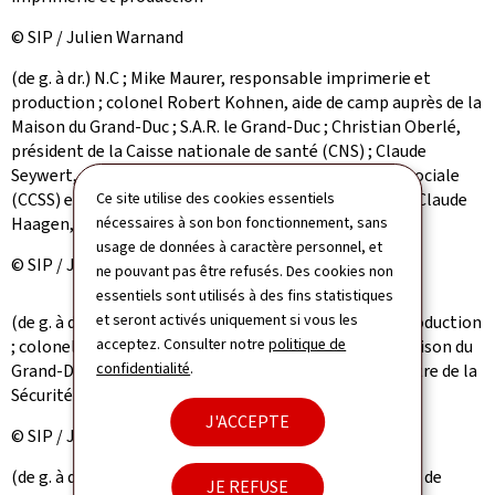
© SIP / Julien Warnand
(de g. à dr.) N.C ; Mike Maurer, responsable imprimerie et
production ; colonel Robert Kohnen, aide de camp auprès de la
Maison du Grand-Duc ; S.A.R. le Grand-Duc ; Christian Oberlé,
président de la Caisse nationale de santé (CNS) ; Claude
Seywert, président du Centre commun de la sécurité sociale
(CCSS) et de l’Association d’assurance accident (AAA) ; Claude
Ce site utilise des cookies essentiels
Haagen, ministre de la Sécurité sociale ; n.c.
nécessaires à son bon fonctionnement, sans
usage de données à caractère personnel, et
© SIP / Julien Warnand
ne pouvant pas être refusés. Des cookies non
essentiels sont utilisés à des fins statistiques
et seront activés uniquement si vous les
(de g. à dr.) Mike Maurer, responsable imprimerie et production
acceptez. Consulter notre
politique de
; colonel Robert Kohnen, aide de camp auprès de la Maison du
confidentialité
.
Grand-Duc ; S.A.R. le Grand-Duc ; Claude Haagen, ministre de la
Sécurité sociale ; n.c.
J'ACCEPTE
© SIP / Julien Warnand
(de g. à dr.) n.c. ; Dr Nathalie Rausch, médecin-directeur de
JE REFUSE