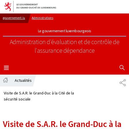
Aller au menu principal
Aller au contenu
gouvernement.lu
Administrations
Le gouvernement luxembourgeois
Administration d'évaluation et de contrôle de
l'assurance dépendance
AFFICHER
MENU
PRINCIPAL
Actualités
PA
Accueil
Visite de S.A.R. le Grand-Duc à la Cité de la
sécurité sociale
Visite de S.A.R. le Grand-Duc à la