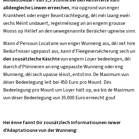
alldeegleche Liewen erreechen
, mä opgrond vun enger
Krankheet oder enger Beanträchtegung, déi méi laang ewéi
sechs Méint undauert, regelméisseg an an engem grousse
Mooss op Hëllef an den uewegenannte Beräicher ugewise sinn.
Wann d’Persoun Locataire vun enger Wunneng ass, déi net hire
Bedürfnisser ugepasst ass, kann d’Fleegeversécherung sech un
den zousätzleche Käschte
vun engem Loyer bedeelegen, déi
duerch d’Plënneren an eng ugepasste Wunneng oder eng
Wunneng, déi sech upasse léisst, entstinn. De Maximum vun
dëser Bedeelegung leit bei 450 Euro pro Mount. Dës
Bedeelegung pro Mount um Loyer hält op, wa bis de Maximum
vun dëser Bedeelegung vun 35.000 Euro erreecht gouf.
Hei ënne fannt Dir zousätzlech Informatiounen iwwer
d'Adaptatioune vun der Wunneng: