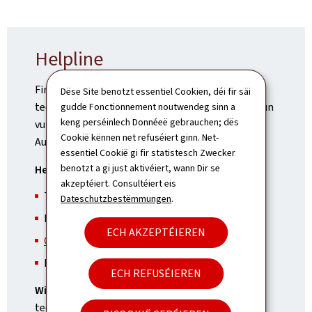
Helpline
Fir Renseignementer am Zesummenhang mat
Dëse Site benotzt essentiel Cookien, déi fir säi
techneschen Hëllefsmëttelen, enger Adaptatioun
gudde Fonctionnement noutwendeg sinn a
keng perséinlech Donnéeë gebrauchen; dës
vun der Wunneng oder enger Adaptatioun vum
Cookië kënnen net refuséiert ginn. Net-
Auto:
essentiel Cookië gi fir statistesch Zwecker
benotzt a gi just aktivéiert, wann Dir se
Helpline Technesch Hëllefsmëttelen
akzeptéiert. Consultéiert eis
Telefon: (+352) 247-86040
Dateschutzbestëmmungen
.
Méindes bis Freides vun 9:30 bis 12:00 Auer
ECH AKZEPTÉIEREN
Contact Email
Fax : (+352) 247-86055
ECH REFUSÉIEREN
Wichteg
: Dir sollt op kee Fall op eegen Initiativ
technesch Hëllefsmëttelen (z. B. e Rollstull, e