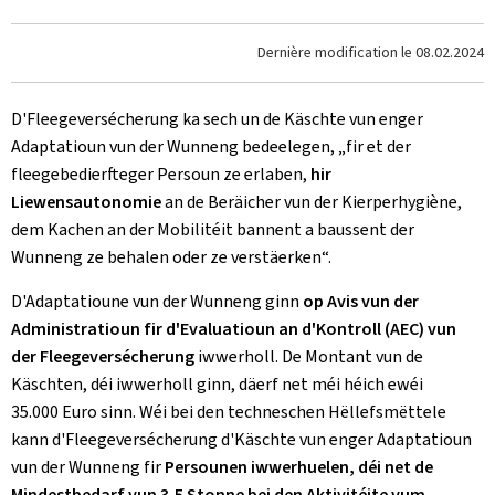
Dernière modification le
08.02.2024
D'Fleegeversécherung ka sech un de Käschte vun enger
Adaptatioun vun der Wunneng bedeelegen, „fir et der
fleegebedierfteger Persoun ze erlaben,
hir
Liewensautonomie
an de Beräicher vun der Kierperhygiène,
dem Kachen an der Mobilitéit bannent a baussent der
Wunneng ze behalen oder ze verstäerken“.
D'Adaptatioune vun der Wunneng ginn
op Avis vun der
Administratioun fir d'Evaluatioun an d'Kontroll (AEC) vun
der Fleegeversécherung
iwwerholl. De Montant vun de
Käschten, déi iwwerholl ginn, däerf net méi héich ewéi
35.000 Euro sinn. Wéi bei den techneschen Hëllefsmëttele
kann d'Fleegeversécherung d'Käschte vun enger Adaptatioun
vun der Wunneng fir
Persounen iwwerhuelen, déi net de
Mindestbedarf vun 3,5 Stonne bei den Aktivitéite vum