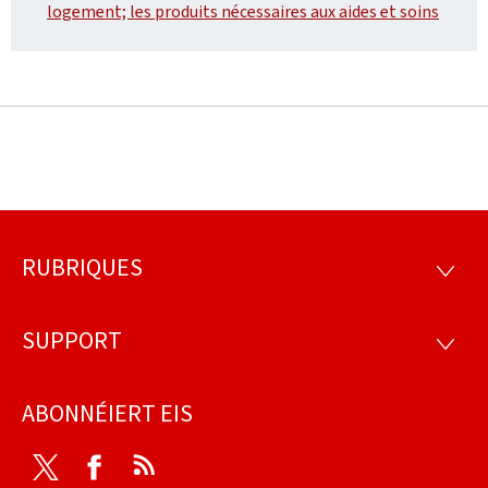
logement; les produits nécessaires aux aides et soins
RUBRIQUES
Fousszeil
RUBRI
SUPPORT
SUPP
ABONNÉIERT EIS
Twitter
Facebook
RSS