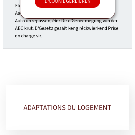
D'COOKIË GERÉIEREN
Fleegebett oder Hëllefe fir ze goen) kafen oder
Aarbechten ufänken, fir d'Wunneng oder Äeren
Auto unzepassen, éier Dir d'Geneemegung vun der
AEC krut. D'Gesetz gesäit keng réckwierkend Prise
en charge vir.
Sub-
sections
ADAPTATIONS DU LOGEMENT