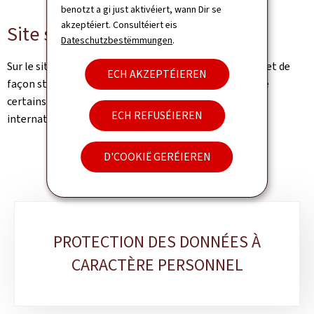
benotzt a gi just aktivéiert, wann Dir se
akzeptéiert. Consultéiert eis
Site secu.lu
Dateschutzbestëmmungen
.
Sur le site
www.secu.lu
vous pouvez consulter en ligne et de
ECH AKZEPTÉIEREN
façon structurée le Code de la sécurité sociale ainsi que
certains règlements et conventions de législation
ECH REFUSÉIEREN
internationale.
D'COOKIË GERÉIEREN
Sub-
PROTECTION DES DONNÉES À
sections
CARACTÈRE PERSONNEL