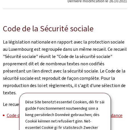
Dernière modification le
26.10.2021
Code de la Sécurité sociale
La législation nationale en rapport avec la protection sociale
au Luxembourg est regroupée dans un même recueil. Ce recueil
"Sécurité sociale" réunit le "Code de la sécurité sociale"
proprement dit et de nombreux textes non codifiés
présentant un lien direct avec la sécurité sociale. Le Code de la
sécurité sociale est reproduit de façon complète. Pour la
reproduction des loi et règlements, il s'agit d'une sélection de
textes.
Dëse Site benotzt essentiel Cookien, déi fir säi
Le recueil est mis à jour annuellement.
gudde Fonctionnement noutwendeg sinn a
keng perséinlech Donnéeë gebrauchen; dës
Code de la sécurité sociale: Livre V – Assurance dépendance
Cookië kënnen net refuséiert ginn. Net-
essentiel Cookië gi fir statistesch Zwecker