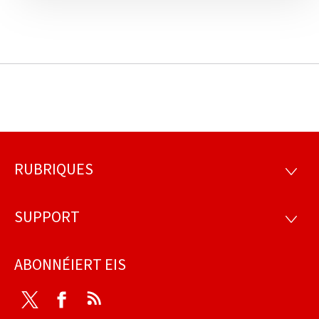
RUBRIQUES
Fousszeil
RUBRI
SUPPORT
SUPP
ABONNÉIERT EIS
Twitter
Facebook
RSS