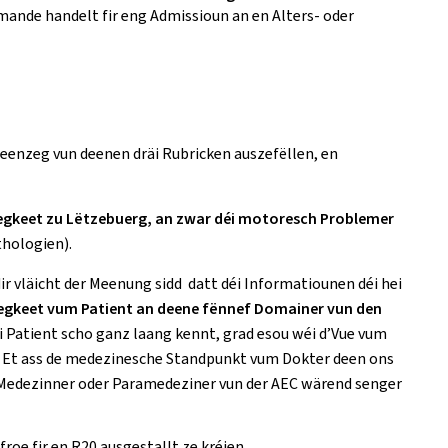
ande handelt fir eng Admissioun an en Alters- oder
 eenzeg vun deenen dräi Rubricken auszefëllen, en
ftegkeet zu Lëtzebuerg, an zwar déi motoresch Problemer
hologien).
r vläicht der Meenung sidd datt déi Informatiounen déi hei
egkeet vum Patient an deene fënnef Domainer vun den
i Patient scho ganz laang kennt, grad esou wéi d’Vue vum
en. Et ass de medezinesche Standpunkt vum Dokter deen ons
m Medezinner oder Paramedeziner vun der AEC wärend senger
roe fir en R20 ausgestallt ze kréien.