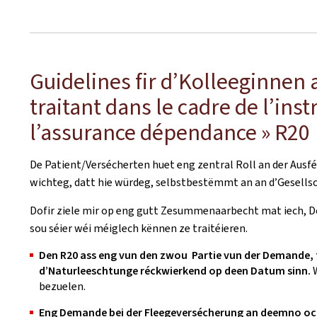
Guidelines fir d’Kolleeginnen 
traitant dans le cadre de l’in
l’assurance dépendance » R20
De Patient/Versécherten huet eng zentral Roll an der Ausféi
wichteg, datt hie würdeg, selbstbestëmmt an an d’Gesellsch
Dofir ziele mir op eng gutt Zesummenaarbecht mat iech, Do
sou séier wéi méiglech kënnen ze traitéieren.
Den R20 ass eng vun den zwou Partie vun der Demande, f
d’Naturleeschtunge réckwierkend op deen Datum sinn.
W
bezuelen.
Eng Demande bei der Fleegeversécherung an deemno och 