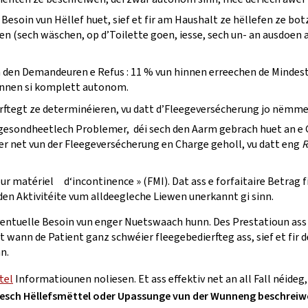
te Besoin vun Hëllef huet, sief et fir am Haushalt ze hëllefen ze
en (sech wäschen, op d’Toilette goen, iesse, sech un- an ausdoen
un den Demandeuren e Refus : 11 % vun hinnen erreechen de Mindes
hinnen si komplett autonom.
erftegt ze determinéieren, vu datt d’Fleegeversécherung jo nëmmen
s gesondheetlech Problemer, déi sech den Aarm gebrach huet an e 
er net vun der Fleegeversécherung en Charge geholl, vu datt eng
R
our matériel d‘incontinence » (FMI). Dat ass e forfaitaire Betrag
 den Aktivitéite vum alldeegleche Liewen unerkannt gi sinn.
ventuelle Besoin vun enger Nuetswaach hunn. Des Prestatioun ass 
et wann de Patient ganz schwéier fleegebedierfteg ass, sief et fir 
n.
tel
Informatiounen noliesen. Et ass effektiv net an all Fall néide
esch Hëllefsmëttel oder Upassunge vun der Wunneng beschreiwen