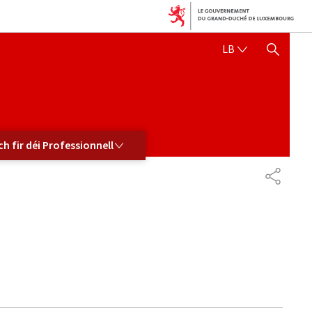
LËTZEBUERGE
LB
SHOW HIDE SEARCH
DÉI PROFESSIONNELL
ch fir déi Professionnell
PARTAG