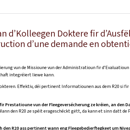
an d’Kolleegen Doktere fir d’Ausf
struction d’une demande en obtent
erung vun de Missioune vun der Administratioun fir d’Evaluatioun 
aft integréiert liewe kann.
kteren. Effektiv, déi pertinent Informatiounen aus dem R20 si fi
ir Prestatioune vun der Fleegeversécherung ze kréien, an den D
ann den R20 ze spéit erageschéckt gëtt, da kann et sinn datt de
den R20 ass pertinent wann eng Fleegebedierftegkeet um Niveau