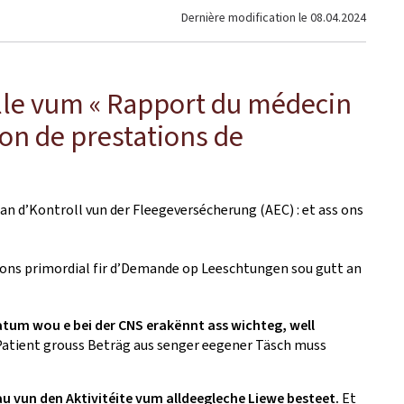
Dernière modification le
08.04.2024
ëlle vum « Rapport du médecin
ion de prestations de
an d’Kontroll vun der Fleegeversécherung (AEC) : et ass ons
r ons primordial fir d’Demande op Leeschtungen sou gutt an
atum wou e bei der CNS erakënnt ass wichteg, well
 Patient grouss Beträg aus senger eegener Täsch muss
 vun den Aktivitéite vum alldeegleche Liewe besteet.
Et