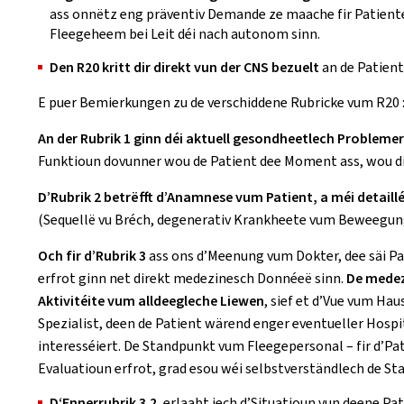
ass onnëtz eng präventiv Demande ze maache fir Patient
Fleegeheem bei Leit déi nach autonom sinn.
Den R20 kritt dir direkt vun der CNS bezuelt
an de Patient
E puer Bemierkungen zu de verschiddene Rubricke vum R20 
An der Rubrik 1 ginn déi aktuell gesondheetlech Probleme
Funktioun dovunner wou de Patient dee Moment ass, wou dir
D’Rubrik 2 betrëfft d’Anamnese vum Patient, a méi detai
(Sequellë vu Bréch, degenerativ Krankheete vum Beweegu
Och fir d’Rubrik 3
ass ons d’Meenung vum Dokter, dee säi Pa
erfrot ginn net direkt medezinesch Donnéeë sinn.
De medez
Aktivitéite vum alldeegleche Liewen
, sief et d’Vue vum Ha
Spezialist, deen de Patient wärend enger eventueller Hosp
interesséiert. De Standpunkt vum Fleegepersonal – fir d’
Evaluatioun erfrot, grad esou wéi selbstverständlech de S
D‘Ennerrubrik 3.2.
erlaabt iech d’Situatioun vun deene Pat