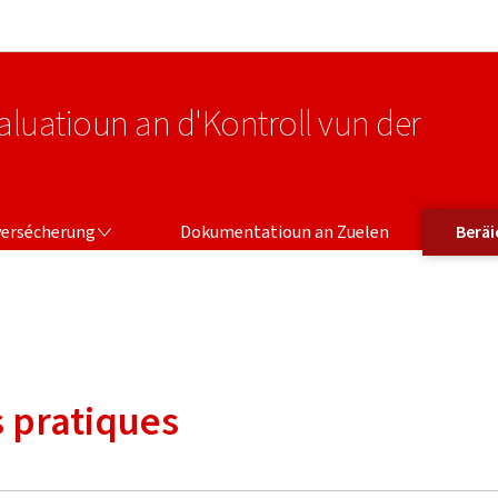
Bei den Haaptmenü goen
Bei den Inhalt goen
valuatioun an d'Kontroll vun der
VERSÉCHERUNG
BERÄICH FIR 
versécherung
Dokumentatioun an Zuelen
Beräi
s pratiques