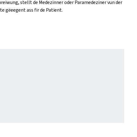
schreiwung, stellt de Medezinner oder Paramedeziner vun der
 gëeegent ass fir de Patient.