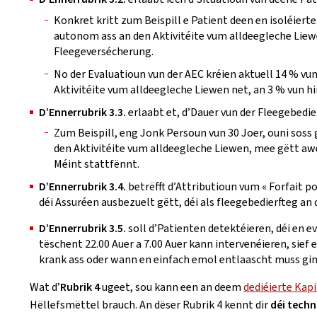
Konkret kritt zum Beispill e Patient deen en isoléier
autonom ass an den Aktivitéite vum alldeegleche Liew
Fleegeversécherung.
No der Evaluatioun vun der AEC kréien aktuell 14 % v
Aktivitéite vum alldeegleche Liewen net, an 3 % vun 
D’Ennerrubrik 3.3.
erlaabt et, d’Dauer vun der Fleegebedi
Zum Beispill, eng Jonk Persoun vun 30 Joer, ouni sos
den Aktivitéite vum alldeegleche Liewen, mee gëtt aw
Méint stattfënnt.
D’Ennerrubrik 3.4.
betrëfft d’Attributioun vum « Forfait p
déi Assuréen ausbezuelt gëtt, déi als fleegebedierfteg an
D’Ennerrubrik 3.5.
soll d’Patienten detektéieren, déi en e
tëschent 22.00 Auer a 7.00 Auer kann intervenéieren, sief 
krank ass oder wann en einfach emol entlaascht muss gin
Wat d’
Rubrik 4
ugeet, sou kann een an deem
dediéierte Kapi
Hëllefsmëttel brauch. An dëser Rubrik 4 kennt dir
déi techn