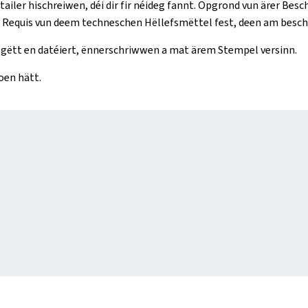
tailer hischreiwen, déi dir fir néideg fannt. Opgrond vun ärer Be
Requis vun deem techneschen Hëllefsmëttel fest, deen am beschte
, gëtt en datéiert, ënnerschriwwen a mat ärem Stempel versinn.
oen hätt.