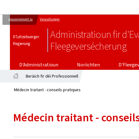
gouvernement.lu
Verwaltungen
Administratioun fir d'E
D’Lëtzebuerger
Fleegeversécherung
Regierung
D'FLEEGE
D'Administratioun
Noriichten
D'Fleege
Beräich fir déi Professionnell
Startsäit
Médecin traitant - conseils pratiques
Médecin traitant - conseil