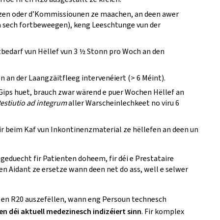
 botzen oder d’Kommissiounen ze maachen, an deen awer
 a sech fortbeweegen), keng Leeschtunge vun der
tbedarf vun Hëllef vun 3 ½ Stonn pro Woch an den
 an der Laangzäitfleeg intervenéiert (> 6 Méint).
Gips huet, brauch zwar wärend e puer Wochen Hëllef an
estiutio ad integrum
aller Warscheinlechkeet no viru 6
 fir beim Kaf vun Inkontinenzmaterial ze hëllefen an deen un
geduecht fir Patienten doheem, fir déi e Prestataire
den Aidant ze ersetze wann deen net do ass, well e selwer
g, en R20 auszefëllen, wann eng Persoun technesch
 déi aktuell medezinesch indizéiert sinn
. Fir komplex