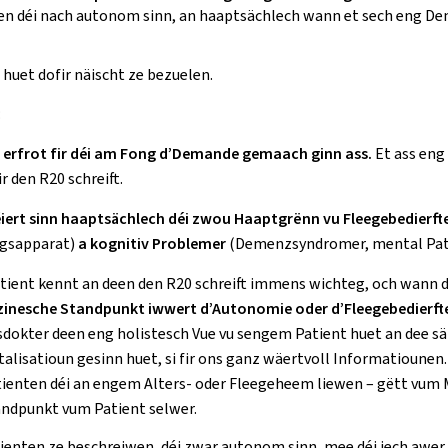
en déi nach autonom sinn, an haaptsächlech wann et sech eng Dem
 huet dofir näischt ze bezuelen.
:
r erfrot fir déi am Fong d’Demande gemaach ginn ass.
Et ass eng
 den R20 schreift.
lléiert sinn haaptsächlech déi zwou Haaptgrënn vu Fleegebedier
ngsapparat)
a kognitiv Problemer
(Demenzsyndromer, mental Pat
tient kennt an deen den R20 schreift immens wichteg, och wann di
inesche Standpunkt iwwert d’Autonomie oder d’Fleegebedierft
usdokter deen eng holistesch Vue vu sengem Patient huet an dee sä
italisatioun gesinn huet, si fir ons ganz wäertvoll Informatioun
Patienten déi an engem Alters- oder Fleegeheem liewen – gëtt vu
tandpunkt vum Patient selwer.
ienten ze beschreiwen, déi zwar autonom sinn, mee déi iech awer f