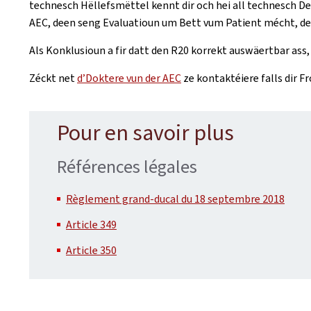
technesch Hëllefsmëttel kennt dir och hei all technesch De
AEC, deen seng Evaluatioun um Bett vum Patient mécht, de 
Als Konklusioun a fir datt den R20 korrekt auswäertbar ass
Zéckt net
d’Doktere vun der AEC
ze kontaktéiere falls dir Fr
Pour en savoir plus
Références légales
Règlement grand-ducal du 18 septembre 2018
Article 349
Article 350