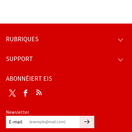
RUBRIQUES
Fousszeil
RUBRI
SUPPORT
SUPP
ABONNÉIERT EIS
Twitter
Facebook
RSS
Newsletter
🡒
E-mail