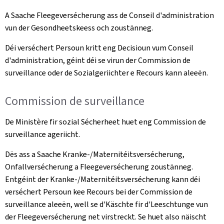
A Saache Fleegeversécherung ass de Conseil d'administration
vun der Gesondheetskeess och zoustänneg.
Déi verséchert Persoun kritt eng Decisioun vum Conseil
d'administration, géint déi se virun der Commission de
surveillance oder de Sozialgeriichter e Recours kann aleeën.
Commission de surveillance
De Ministère fir sozial Sécherheet huet eng Commission de
surveillance ageriicht.
Dës ass a Saache Kranke-/Maternitéitsversécherung,
Onfallversécherung a Fleegeversécherung zoustänneg.
Entgéint der Kranke-/Maternitéitsversécherung kann déi
verséchert Persoun kee Recours bei der Commission de
surveillance aleeën, well se d'Käschte fir d'Leeschtunge vun
der Fleegeversécherung net virstreckt. Se huet also näischt