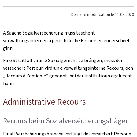
Dernière modification le
11.08.2020
A Saache Sozialversécherung muss tëschent
verwaltungsinternen a geriichtleche Recoursen ënnerscheet
ginn.
Fir e Sträitfall virun e Sozialgeriicht ze bréngen, muss déi
verséchert Persoun virdrun e verwaltungsinterne Recours, och
„Recours à l'amiable“ genannt, bei der Institutioun ageluecht
hunn.
Administrative Recours
Recours beim Sozialversécherungsträger
Fir all Versécherungsbranche verfüügt déi verséchert Persoun