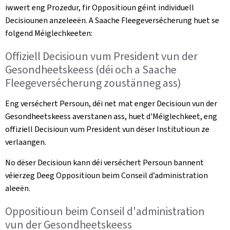
iwwert eng Prozedur, fir Oppositioun géint individuell
Decisiounen anzeleeën. A Saache Fleegeversécherung huet se
folgend Méiglechkeeten:
Offiziell Decisioun vum President vun der
Gesondheetskeess (déi och a Saache
Fleegeversécherung zoustänneg ass)
Eng verséchert Persoun, déi net mat enger Decisioun vun der
Gesondheetskeess averstanen ass, huet d'Méiglechkeet, eng
offiziell Decisioun vum President vun dëser Institutioun ze
verlaangen.
No dëser Decisioun kann déi verséchert Persoun bannent
véierzeg Deeg Oppositioun beim Conseil d’administration
aleeën.
Oppositioun beim Conseil d'administration
vun der Gesondheetskeess