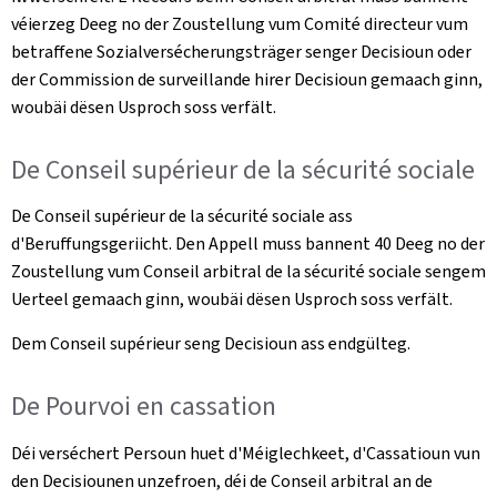
véierzeg Deeg no der Zoustellung vum Comité directeur vum
betraffene Sozialversécherungsträger senger Decisioun oder
der Commission de surveillande hirer Decisioun gemaach ginn,
woubäi dësen Usproch soss verfält.
De Conseil supérieur de la sécurité sociale
De Conseil supérieur de la sécurité sociale ass
d'Beruffungsgeriicht. Den Appell muss bannent 40 Deeg no der
Zoustellung vum Conseil arbitral de la sécurité sociale sengem
Uerteel gemaach ginn, woubäi dësen Usproch soss verfält.
Dem Conseil supérieur seng Decisioun ass endgülteg.
De Pourvoi en cassation
Déi verséchert Persoun huet d'Méiglechkeet, d'Cassatioun vun
den Decisiounen unzefroen, déi de Conseil arbitral an de