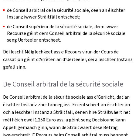
de Conseil arbitral de la sécurité sociale, deen an éischter
Instanz iwwer Sträitfäll entscheet;
de Conseil supérieur de la sécurité sociale, deen iwwer
Recourse géint dem Conseil arbitral de la sécurité sociale
seng Uerteeler entscheet.
Déi lescht Méiglechkeet ass e Recours virun der Cours de
cassation géint d'Arrêten an d'Uerteeler, déi a leschter Instanz
gefall sinn.
De Conseil arbitral de la sécurité sociale
De Conseil arbitral de la sécurité sociale ass d'Geriicht, dat an
éischter Instanz zoustänneg ass. En entscheet an éischter an
och a leschter Instanz a Sträitfäll, denen hire Sträitwäert net
méi héich ewéi 1.250 Euro ass, a géint seng Decisioune kann
Appell gemaach ginn, wann de Sträitwäert dëse Betrag
iwwerschreit. E Recours beim Conseil arbitral muss bannent