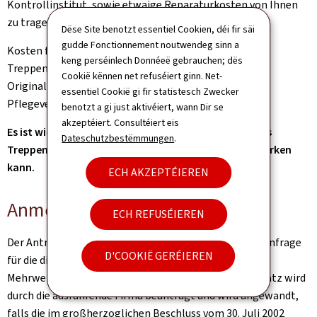
Kontrollinstitut, sowie etwaige Reparaturkosten von Ihnen
zu tragen.
Dëse Site benotzt essentiel Cookien, déi fir säi
gudde Fonctionnement noutwendeg sinn a
Kosten für eine eventuelle spätere Demontage des
keng perséinlech Donnéeë gebrauchen; dës
Treppenliftes und für die Wiederherstellung des
Cookië kënnen net refuséiert ginn. Net-
Originalzustandes der Treppe werden nicht von der
essentiel Cookië gi fir statistesch Zwecker
Pflegeversicherung übernommen.
benotzt a gi just aktivéiert, wann Dir se
akzeptéiert. Consultéiert eis
Es ist wichtig zu bemerken, dass die Installation eines
Dateschutzbestëmmungen
.
Treppenliftes eine Anpassung Ihres Pflegeplanes bewirken
kann.
ECH AKZEPTÉIEREN
Anmerkungen
ECH REFUSÉIEREN
Der Antragsteller kann bei der Treppenliftfirma eine Anfrage
D'COOKIË GERÉIEREN
für die direkte Anwendung des ermäßigten
Mehrwertsteuersatzes von 3% stellen. Dieser Steuersatz wird
durch die ausführende Firma beantragt und wird angewandt,
falls die im großherzoglichen Beschluss vom 30. Juli 2002