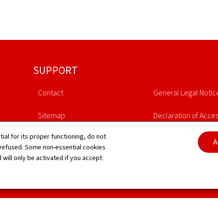
SUPPORT
Contact
General Legal Notic
Sitemap
Declaration of Access
tial for its proper functioning, do not
About this site
Cookies manageme
A
 refused. Some non-essential cookies
 will only be activated if you accept