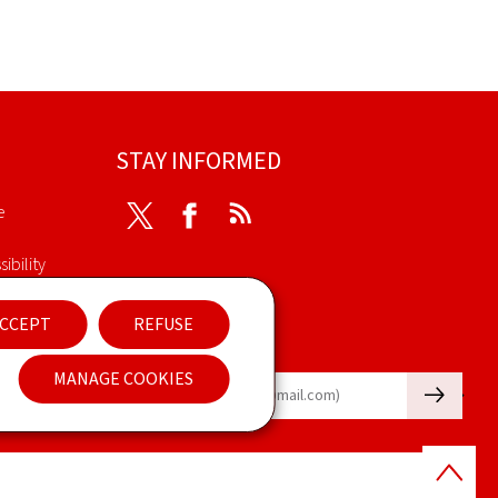
STAY INFORMED
e
Twitter
Facebook
RSS
ibility
nt
CCEPT
REFUSE
Newsletter
MANAGE COOKIES
🡒
E-mail
Back
to