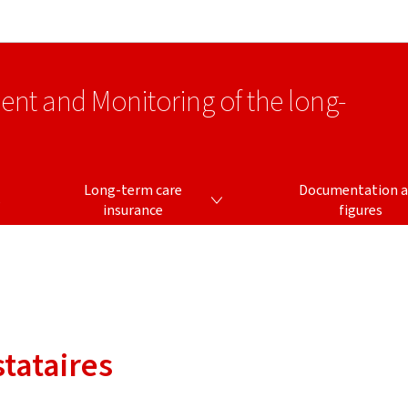
Go to main navigation
Go to content
ment and Monitoring of the long-
LONG-TERM CARE INSURANCE
Long-term care
Documentation 
s
insurance
figures
tataires