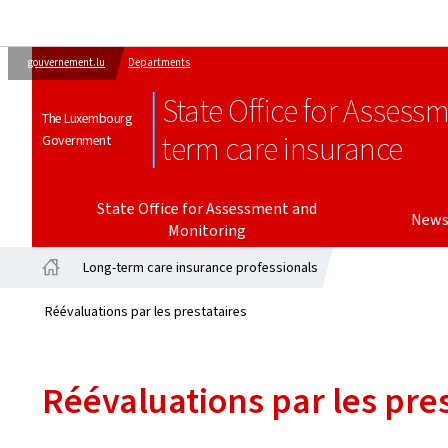
gouvernement.lu
Departments
State Office for Assess
The Luxembourg
term care insurance
Government
State Office for Assessment and
New
Monitoring
Long-term care insurance professionals
Home
Réévaluations par les prestataires
Réévaluations par les pres