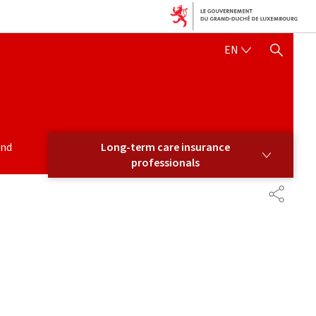
ENGLISH
EN
SHOW HIDE SEARCH
LONG-TERM CARE INSURANCE PROFESSIONALS
and
Long-term care insurance
professionals
PARTAG