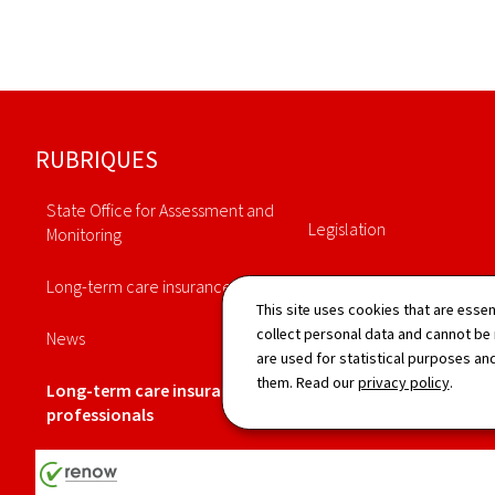
Footer
RUBRIQUES
State Office for Assessment and
Legislation
Monitoring
Annuaire
Long-term care insurance
This site uses cookies that are essen
Statistiques
collect personal data and cannot be
News
are used for statistical purposes and
them. Read our
privacy policy
.
Long-term care insurance
professionals