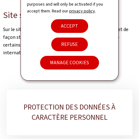
purposes and will only be activated if you
accept them. Read our
privacy policy
.
Site secu.lu
ACCEPT
Sur le site
www.secu.lu
vous pouvez consulter en ligne et de
façon structurée le Code de la sécurité sociale ainsi que
REFUSE
certains règlements et conventions de législation
internationale.
MANAGE COOKIES
Sub-
PROTECTION DES DONNÉES À
sections
CARACTÈRE PERSONNEL