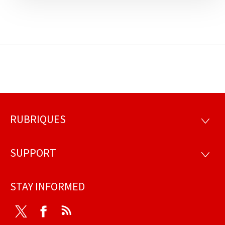
RUBRIQUES
Footer
RUBRI
SUPPORT
SUPP
STAY INFORMED
Twitter
Facebook
RSS