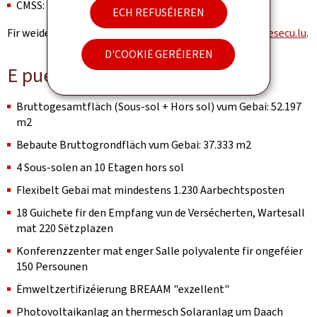
CMSS: B.P: 1342 L-1013 Luxembourg
ECH REFUSÉIEREN
Fir weider Informatiounen, besicht d'Websäit
www.citesecu.lu
.
D'COOKIË GERÉIEREN
E puer interessant Fakten:
Bruttogesamtfläch (Sous-sol + Hors sol) vum Gebai: 52.197
m2
Bebaute Bruttogrondfläch vum Gebai: 37.333 m2
4 Sous-solen an 10 Etagen hors sol
Flexibelt Gebai mat mindestens 1.230 Aarbechtsposten
18 Guichete fir den Empfang vun de Versécherten, Wartesall
mat 220 Sëtzplazen
Konferenzzenter mat enger Salle polyvalente fir ongeféier
150 Persounen
Ëmweltzertifizéierung BREAAM "exzellent"
Photovoltaikanlag an thermesch Solaranlag um Daach