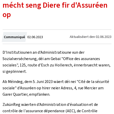
mécht seng Diere fir d'Assuréen
op
Created
Aktualiséiert den
02.06.2023
Communiqué
02.06.2023
on
D'Institutiounen an d'Administratioune vun der
Sozialversécherung, déi am Gebai "Office des assurances
sociales", 125, route d'Esch zu Hollerech, ënnerbruecht waren,
si geplënnert.
Ab Méindeg, dem 5. Juni 2023 wäert déi nei "Cité de la sécurité
sociale" d'Assuréen op hirer neier Adress, 4, rue Mercier am
Garer Quartier, empfänken.
Zukünfteg wäerten d'Administration d'évaluation et de
contrôle de l'assurance dépendance (AEC), de Contrôle