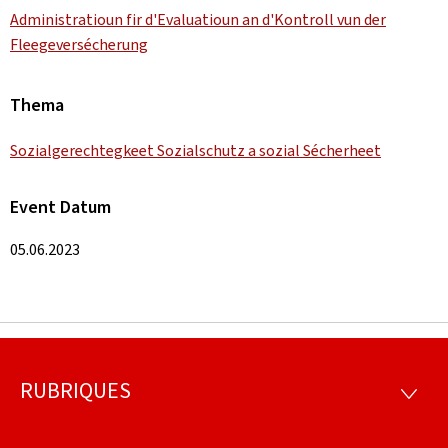
Administratioun fir d'Evaluatioun an d'Kontroll vun der
Fleegeversécherung
Thema
Sozialgerechtegkeet Sozialschutz a sozial Sécherheet
Event Datum
05.06.2023
RUBRIQUES
Fousszeil
RUBRI