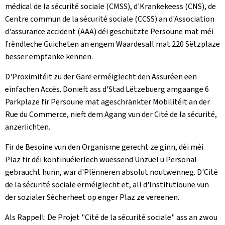
médical de la sécurité sociale (CMSS), d'Krankekeess (CNS), de
Centre commun de la sécurité sociale (CCSS) an d'Association
d'assurance accident (AAA) déi geschützte Persoune mat méi
frëndleche Guicheten an engem Waardesall mat 220 Sëtzplaze
besser empfänke kënnen.
D'Proximitéit zu der Gare erméiglecht den Assuréen een
einfachen Accès. Donieft ass d'Stad Lëtzebuerg amgaange 6
Parkplaze fir Persoune mat ageschränkter Mobilitéit an der
Rue du Commerce, nieft dem Agang vun der Cité de la sécurité,
anzeriichten.
Fir de Besoine vun den Organisme gerecht ze ginn, déi méi
Plaz fir déi kontinuéierlech wuessend Unzuel u Personal
gebraucht hunn, war d'Plënneren absolut noutwenneg. D'Cité
de la sécurité sociale erméiglecht et, all d'Institutioune vun
der sozialer Sécherheet op enger Plaz ze vereenen.
Als Rappell: De Projet "Cité de la sécurité sociale" ass an zwou