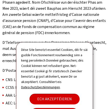
Phasen agedeelt. Nom Ofschléisse vun der éischter Phas am
Mee 2023, wäert déi zweet Bauphas am Hierscht 2023 ufänken.
Am zweete Gebai wäerte mëttelfristeg d'Caisse nationale
d'assurance pension (CNAP), d'Caisse pour l'avenir des enfants
(CAE) an de Fonds de compensation commun au régime
général de pension (FDC) ënnerkommen.
D'Telefonsnummere vun den Organisme bleiwen déi selwecht,
mat Ausnam vum Contrôle médical de la sécurité sociale,
Dëse Site benotzt essentiel Cookien, déi fir säi
deem seng Telefonszentral ënnert folgender Nummer
gudde Fonctionnement noutwendeg sinn a
keng perséinlech Donnéeë gebrauchen; dës
erreechbar wäert sinn: (+352) 247-67500.
Cookië kënnen net refuséiert ginn. Net-
D'Postadresse bleiwen déi selwecht:
essentiel Cookië gi fir statistesch Zwecker
benotzt a gi just aktivéiert, wann Dir se
CNS: L-2980 Lëtzebuerg
akzeptéiert. Consultéiert eis
Dateschutzbestëmmungen
.
CCSS: L-2975 Lëtzebuerg
AAA: L-2976 Lëtzebuerg
ECH AKZEPTÉIEREN
AEC: L-2974 Lëtzebuerg