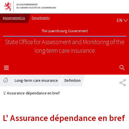
Go to main navigation
Go to content
EN
gouvernement.lu
Departments
EN
The Luxembourg Government
State Office for Assessment and Monitoring of the
long-term care insurance
SHOW H
MENU
MAIN
Long-term care insurance
Definition
PA
Home
L' Assurance dépendance en bref
L' Assurance dépendance en bref