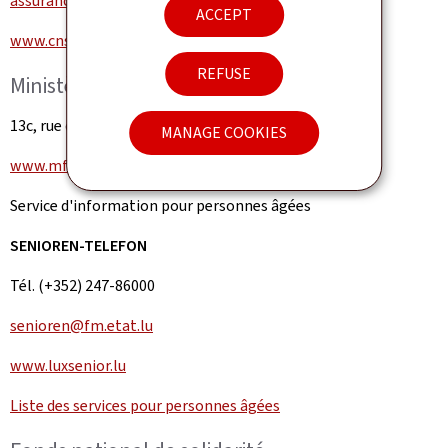
assurancedependance@secu.lu
ACCEPT
www.cns.lu
REFUSE
Ministère de la Famille et de l'Intégration
13c, rue de Bitbourg, L-1273 Luxembourg
MANAGE COOKIES
www.mfi.public.lu
Service d'information pour personnes âgées
SENIOREN-TELEFON
Tél. (+352) 247-86000
senioren@fm.etat.lu
www.luxsenior.lu
Liste des services pour personnes âgées