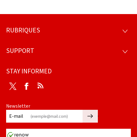
RUBRIQUES
Footer
RUBRI
SUPPORT
SUPP
STAY INFORMED
Twitter
Facebook
RSS
Newsletter
🡒
E-mail