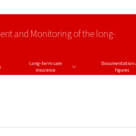
Go to main navigation
Go to content
ment and Monitoring of the long-
LONG-TERM CARE INSURANCE
Long-term care
Documentation 
s
insurance
figures