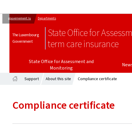
gouvernement.lu
Departments
State Office for Assess
The Luxembourg
term care insurance
Government
State Office for Assessment and
New
Monitoring
Support
About this site
Compliance certificate
Home
Compliance certificate