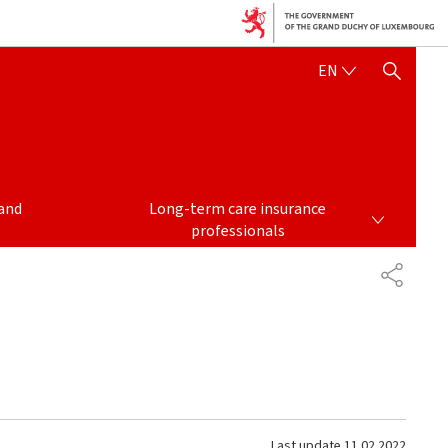
ENGLISH
EN
SHOW HIDE SEARCH
LONG-TERM CARE INSURANCE PROFESSIONALS
and
Long-term care insurance
professionals
SHARE
Last update
11.02.2022